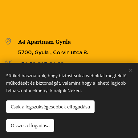
A4 Apartman Gyula
5700, Gyula , Corvin utca 8.
+36-30-213-96-28
Sütiket használunk, hogy biztosítsuk a weboldal megfelelő
mezei.gyozo@freemail.hu
működését és biztonságát, valamint hogy a lehető legjobb
felhasználói élményt kínáljuk Neked.
Csak a legszükségesebbek elfogadása
Honlapkészítés
Összes elfogadása
Az oldalt a
Webnode
működteti
Sütik