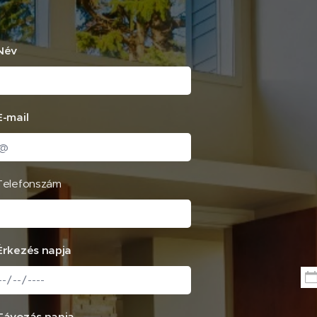
Név
E-mail
Telefonszám
Érkezés napja
Távozás napja